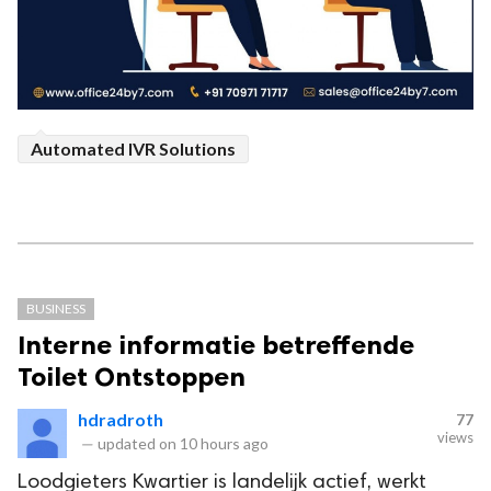
Automated IVR Solutions
BUSINESS
Interne informatie betreffende
Toilet Ontstoppen
hdradroth
77
views
—
updated on
10 hours ago
Loodgieters Kwartier is landelijk actief, werkt